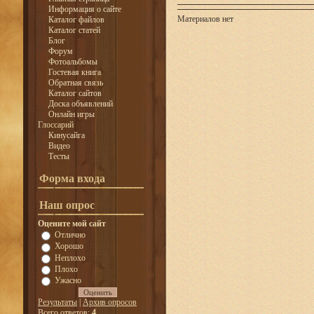
Информация о сайте
Материалов нет
Каталог файлов
Каталог статей
Блог
Форум
Фотоальбомы
Гостевая книга
Обратная связь
Каталог сайтов
Доска объявлений
Онлайн игры
Глоссарий
Кинусайга
Видео
Тесты
Форма входа
Наш опрос
Оцените мой сайт
Отлично
Хорошо
Неплохо
Плохо
Ужасно
Результаты
|
Архив опросов
Всего ответов:
4