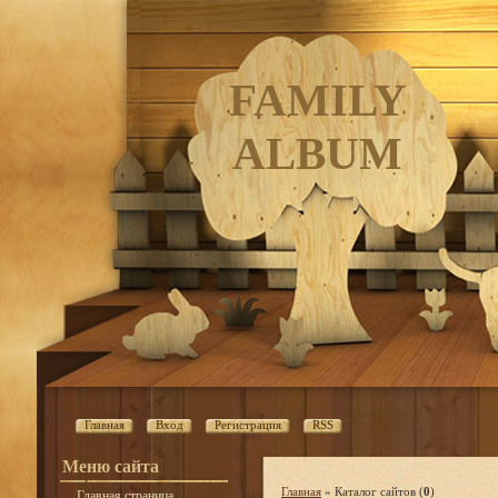
FAMILY
ALBUM
Главная
Вход
Регистрация
RSS
Меню сайта
Главная
»
Каталог сайтов
(
0
)
Главная страница