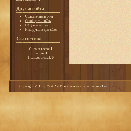
Друзья сайта
Официальный блог
Сообщество uCoz
FAQ по системе
Инструкции для uCoz
Статистика
Онлайн всего:
1
Гостей:
1
Пользователей:
0
Copyright MyCorp © 2026
|
Используются технологии
uCoz