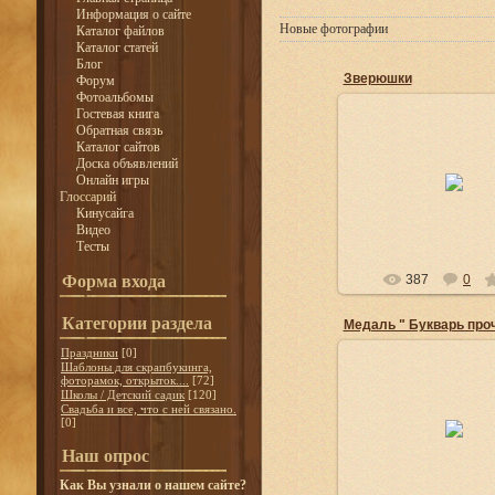
Информация о сайте
Новые фотографии
Каталог файлов
Каталог статей
Блог
Зверюшки
Форум
Фотоальбомы
Гостевая книга
Обратная связь
Каталог сайтов
Доска объявлений
17.01.2014
Онлайн игры
Глоссарий
Lelya
Кинусайга
Видео
Тесты
Форма входа
387
0
Категории раздела
Медаль " Букварь про
Праздники
[0]
Шаблоны для скрапбукинга,
фоторамок, открыток....
[72]
Школы / Детский садик
[120]
Свадьба и все, что с ней связано.
17.01.2014
[0]
Lelya
Наш опрос
Как Вы узнали о нашем сайте?