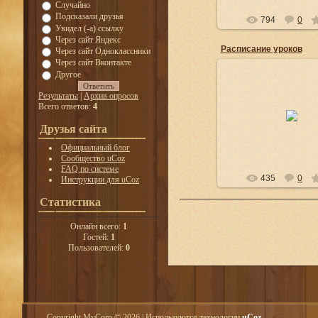
Случайно
Подсказали друзья
794
0
Увидел (-а) ссылку
Через сайт Яндекс
Расписание уроков
Через сайт Одноклассники
Через сайт Вконтакте
Другое
Результаты
|
Архив опросов
17.01.2014
Всего ответов:
4
Lelya
Друзья сайта
Официальный блог
Сообщество uCoz
FAQ по системе
435
0
Инструкции для uCoz
Статистика
Онлайн всего:
1
Гостей:
1
Пользователей:
0
Copyright MyCorp © 2026
|
Используются технологии
uCoz