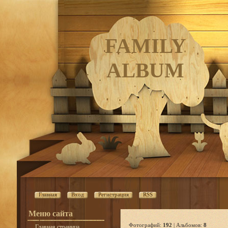
FAMILY
ALBUM
Главная
Вход
Регистрация
RSS
Меню сайта
Фотографий:
192
| Альбомов:
8
Главная страница