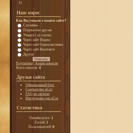
31
Наш опрос
Как Вы узнали о нашем сайте?
Случайно
Подсказали друзья
Увидел (-а) ссылку
Через сайт Яндекс
Через сайт Одноклассники
Через сайт Вконтакте
Другое
Результаты
|
Архив опросов
Всего ответов:
4
Друзья сайта
Официальный блог
Сообщество uCoz
FAQ по системе
Инструкции для uCoz
Статистика
Онлайн всего:
1
Гостей:
1
Пользователей:
0