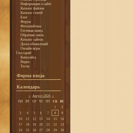
Информация о сайте
Каталог файлов
Каталог статей
Блог
Форум
Фотоальбомы
Гостевая книга
Обратная связь
Каталог сайтов
Доска объявлений
Онлайн игры
Глоссарий
Кинусайга
Видео
Тесты
Форма входа
Календарь
«
Август 2026
»
ПН
ВТ
СР
ЧТ
ПТ
СБ
ВС
1
2
3
4
5
6
7
8
9
10
11
12
13
14
15
16
17
18
19
20
21
22
23
24
25
26
27
28
29
30