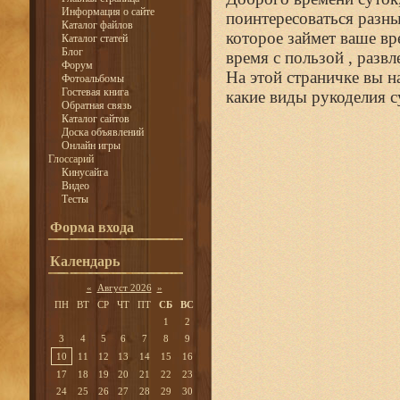
Информация о сайте
поинтересоваться разны
Каталог файлов
которое займет ваше вр
Каталог статей
Блог
время с пользой , разв
Форум
На этой страничке вы н
Фотоальбомы
Гостевая книга
какие виды рукоделия с
Обратная связь
Каталог сайтов
Доска объявлений
Онлайн игры
Глоссарий
Кинусайга
Видео
Тесты
Форма входа
Календарь
«
Август 2026
»
ПН
ВТ
СР
ЧТ
ПТ
СБ
ВС
1
2
3
4
5
6
7
8
9
10
11
12
13
14
15
16
17
18
19
20
21
22
23
24
25
26
27
28
29
30