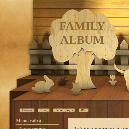
FAMILY
ALBUM
Главная
Вход
Регистрация
RSS
Меню сайта
Доброго времени суток,
Главная страница