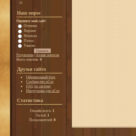
31
Наш опрос
Оцените мой сайт
Отлично
Хорошо
Неплохо
Плохо
Ужасно
Результаты
|
Архив опросов
Всего ответов:
4
Друзья сайта
Официальный блог
Сообщество uCoz
FAQ по системе
Инструкции для uCoz
Статистика
Онлайн всего:
1
Гостей:
1
Пользователей:
0