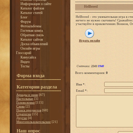
Информация о сайте
Hellbreed
Каталог файлов
Каталог статей
Hellbreed - это увлекательная игра в ст
Блог
ничего не нужно скачивать! Сражайте
Форум
участвуйте в приключениях Воином, О
Фотоальбомы
Гостевая книга
Обратная связь
Каталог сайтов
Играть онлайн
Доска объявлений
Онлайн игры
Глоссарий
Кинусайга
Видео
Тесты
Счетчики
:
2241
/
1940
Всего комментариев
:
0
Форма входа
Имя *:
Категории раздела
Email *:
Аркады и экшн
[67]
Настольные
[5]
Головоломки
[115]
Слова
[2]
Поиск предметов
[68]
Стратегии
[15]
Другие
[4]
Многопользовательские
[21]
Наш опрос