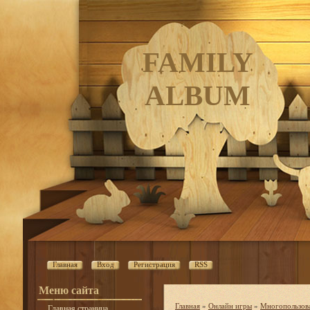
FAMILY
ALBUM
Главная
Вход
Регистрация
RSS
Меню сайта
Главная
»
Онлайн игры
»
Многопользова
Главная страница