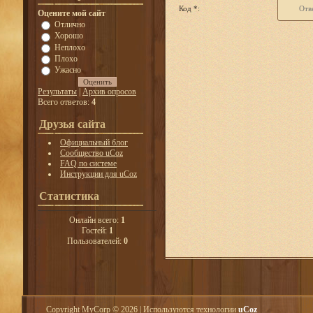
Код *:
Оцените мой сайт
Отлично
Хорошо
Неплохо
Плохо
Ужасно
Результаты
|
Архив опросов
Всего ответов:
4
Друзья сайта
Официальный блог
Сообщество uCoz
FAQ по системе
Инструкции для uCoz
Статистика
Онлайн всего:
1
Гостей:
1
Пользователей:
0
Copyright MyCorp © 2026
|
Используются технологии
uCoz