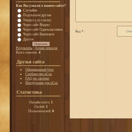
Как Вы узнали о нашем сайте?
Случайно
Подсказали друзья
Увидел (-а) ссылку
Через сайт Яндекс
Через сайт Одноклассники
Код *:
Через сайт Вконтакте
Другое
Результаты
|
Архив опросов
Всего ответов:
4
Друзья сайта
Официальный блог
Сообщество uCoz
FAQ по системе
Инструкции для uCoz
Статистика
Онлайн всего:
1
Гостей:
1
Пользователей:
0