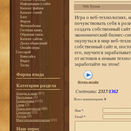
Информация о сайте
Web Tycoon
Каталог файлов
Каталог статей
Игра о веб-технологиях, 
Блог
Форум
почувствовать себя в рол
Фотоальбомы
создать собственный сайт 
Гостевая книга
экономический бизнес-сим
Обратная связь
Каталог сайтов
окунуться в мир веб-техн
Доска объявлений
собственный сайт и, пост
Онлайн игры
его, научится зарабатыва
Глоссарий
Кинусайга
от истоков к новым техно
Видео
заработайте на этом!
Тесты
Форма входа
Играть онлайн
Категории раздела
Счетчики
:
2317
/
1362
Аркады и экшн
[67]
Настольные
[5]
Всего комментариев
:
0
Головоломки
[115]
Слова
[2]
Поиск предметов
[68]
Имя *:
Стратегии
[15]
Другие
[4]
Email *:
Многопользовательские
[21]
Наш опрос