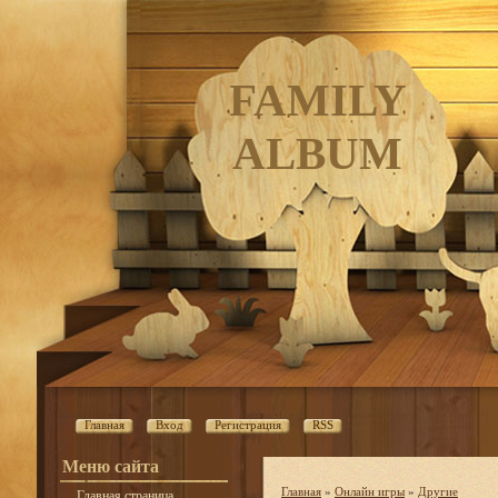
FAMILY
ALBUM
Главная
Вход
Регистрация
RSS
Меню сайта
Главная
»
Онлайн игры
»
Другие
Главная страница