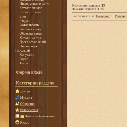
Информация о сайте
В категории каналов
:
23
Каталог файлов
Показано каналов
:
1-15
Каталог статей
Сортировать по
:
Названию
↑
·
Рейтинг
Блог
Форум
Фотоальбомы
Гостевая книга
Обратная связь
Каталог сайтов
Доска объявлений
Онлайн игры
Глоссарий
Кинусайга
Видео
Тесты
Форма входа
Категории раздела
Другое
Музыка
Общество
Развлечения
Хобби и образование
Юмор