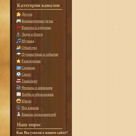
Категории каналов
Другое
Компьютерные игры
Красота и здоровье
Люди и блоги
Музыка
Общество
Путешествия и события
Развлечения
Сериалы
Спорт
Транспорт
Фильмы и анимация
Хобби и образование
Юмор
Все каналы
Каналы пользователей
Наш опрос
Как Вы узнали о нашем сайте?