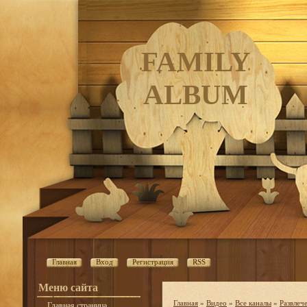
FAMILY
ALBUM
Главная
Вход
Регистрация
RSS
Меню сайта
Главная
»
Видео
»
Все каналы
»
Развлеч
Главная страница