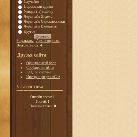
Случайно
Подсказали друзья
Увидел (-а) ссылку
Через сайт Яндекс
Через сайт Одноклассники
Через сайт Вконтакте
Другое
Результаты
|
Архив опросов
Всего ответов:
4
Друзья сайта
Официальный блог
Сообщество uCoz
FAQ по системе
Инструкции для uCoz
Статистика
Онлайн всего:
1
Гостей:
1
Пользователей:
0