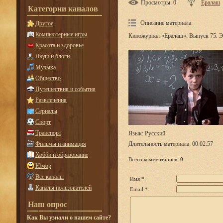
Просмотры
: 0
Ералаш
Категории каналов
Описание материала
:
Другое
Компьютерные игры
Киножурнал «Ералаш». Выпуск 75. Эп
Красота и здоровье
Люди и блоги
Музыка
Общество
Путешествия и события
Развлечения
Сериалы
Спорт
Транспорт
Язык
: Русский
Фильмы и анимация
Длительность материала
: 00:02:57
Хобби и образование
Всего комментариев
:
0
Юмор
Все каналы
Имя *:
Каналы пользователей
Email *:
Наш опрос
Как Вы узнали о нашем сайте?