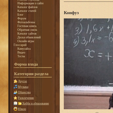
Информация о сайте
Каталог файлов
Каталог статей
Конфуз
Блог
Форум
Фотоальбомы
Гостевая книга
Обратная связь
Каталог сайтов
Доска объявлений
Онлайн игры
Глоссарий
Кинусайга
Видео
Тесты
Форма входа
Категории раздела
Другое
Музыка
Общество
Развлечения
Хобби и образование
Юмор