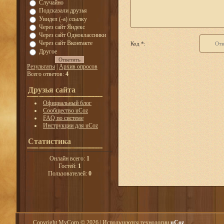
Случайно
Подсказали друзья
Увидел (-а) ссылку
Через сайт Яндекс
Через сайт Одноклассники
Через сайт Вконтакте
Код *:
Другое
Результаты
|
Архив опросов
Всего ответов:
4
Друзья сайта
Официальный блог
Сообщество uCoz
FAQ по системе
Инструкции для uCoz
Статистика
Онлайн всего:
1
Гостей:
1
Пользователей:
0
Copyright MyCorp © 2026
|
Используются технологии
uCoz