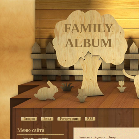
FAMILY
ALBUM
Главная
Вход
Регистрация
RSS
Меню сайта
Главная
»
Видео
»
Юмор
Главная страница