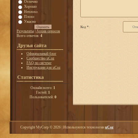
Отлично
Хорошо
Неплохо
Плохо
Ужасно
Код *:
Результаты
|
Архив опросов
Всего ответов:
4
Друзья сайта
Официальный блог
Сообщество uCoz
FAQ по системе
Инструкции для uCoz
Статистика
Онлайн всего:
1
Гостей:
1
Пользователей:
0
Copyright MyCorp © 2026
|
Используются технологии
uCoz