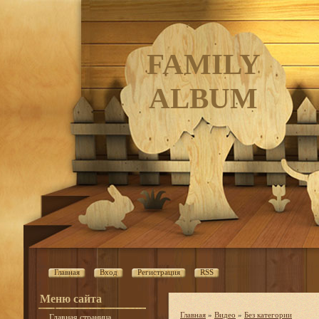
FAMILY
ALBUM
Главная
Вход
Регистрация
RSS
Меню сайта
Главная
»
Видео
»
Без категории
Главная страница