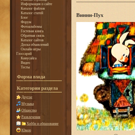
Информация о сайте
Каталог файлов
Каталог статей
Винни-Пух
Блог
Форум
Фотоальбомы
Гостевая книга
Обратная связь
Каталог сайтов
Доска объявлений
Онлайн игры
Глоссарий
Кинусайга
Видео
Тесты
Форма входа
Категории раздела
Другое
Музыка
Общество
Развлечения
Хобби и образование
Юмор