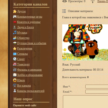
Просмотры
: 0
Винни-
Категории каналов
Описание материала
:
Другое
Компьютерные игры
Глава в которой мы знакомимся с Ви
Красота и здоровье
Люди и блоги
Музыка
Общество
Путешествия и события
Развлечения
Сериалы
Спорт
Транспорт
Язык
: Русский
Фильмы и анимация
Длительность материала
: 00:10:14
Хобби и образование
Всего комментариев
:
0
Юмор
Все каналы
Имя *:
Каналы пользователей
Email *:
Наш опрос
Оцените мой сайт